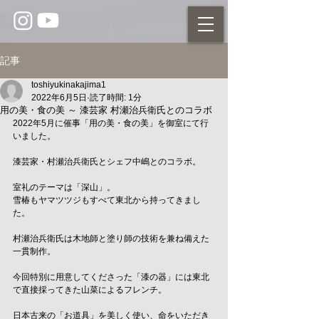
記事
toshiyukinakajima1
2022年6月5日
読了時間: 1分
用の美・食の美 ～ 漆芸家 村瀬治兵衛氏とのコラボ
2022年5月に催事「用の美・食の美」を御室にて行
いました。
漆芸家・村瀬治兵衛氏とシェフ中嶋とのコラボ。
室礼のテーマは「深山」。
雪椿もヤマツツジもすべて東北から持ってきまし
た。
村瀬治兵衛氏は木地師と塗り師の技術を兼ね備えた
一貫制作。
今回特別に用意してくださった「漆の器」には東北
で直接採ってきた山菜によるフレンチ。
日本古来の「お道具」を美しく使い、命をいただき