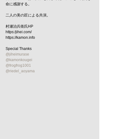
命に感謝する。
二人の美の匠による共演。
村瀬治兵衛氏HP
https:/jihei.com/
https://kamon.info
Special Thanks
@jiheimurase
@kamonkougei
@frogfrog1001
@riedel_aoyama