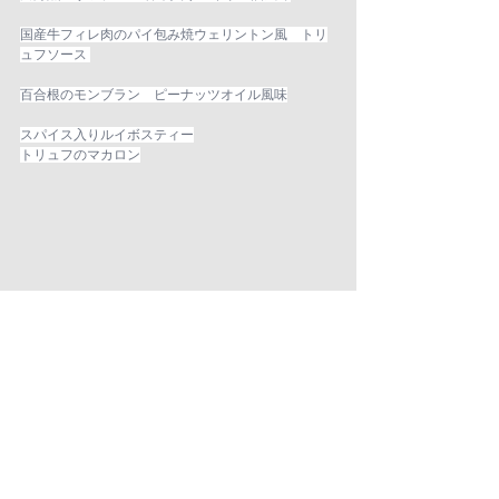
国産牛フィレ肉のパイ包み焼ウェリントン風　トリ
ュフソース 
百合根のモンブラン　ピーナッツオイル風味
スパイス入りルイボスティー
トリュフのマカロン