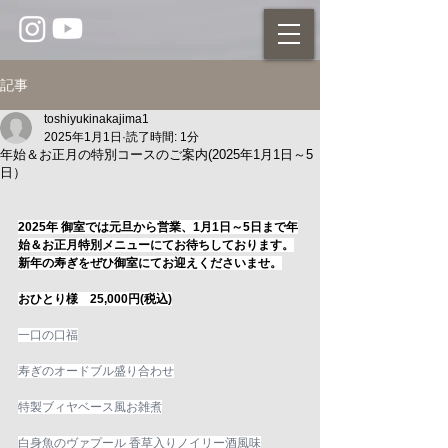
記事
toshiyukinakajima1
2025年1月1日
読了時間: 1分
年始＆お正月の特別コースのご案内(2025年1月1日～5
日）
2025年 御室では元旦から営業、1月1日～5日まで年
始＆お正月特別メニューにてお待ちしております。
新年の寿ぎをぜひ御室にてお迎えくださいませ。
おひとり様　25,000円(税込)
一口の口福
寿ぎのオードブル盛り合わせ
特製ブィヤベース風お雑煮
白身魚のヴァプール 香草入りノイリー酒風味