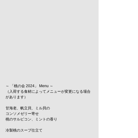
～ 「桃の会 2024」 Menu ～
（入荷する食材によってメニューが変更になる場合
があります）
甘海老、帆立貝、ミル貝の
コンソメゼリー寄せ
桃のサルピコン、ミントの香り
冷製桃のスープ仕立て