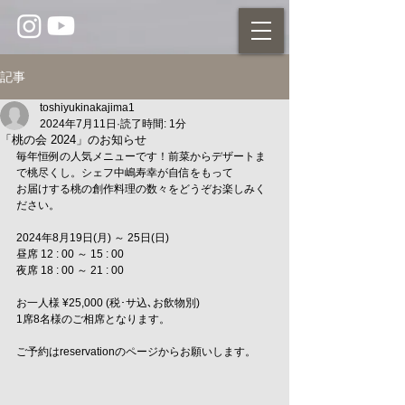
記事
toshiyukinakajima1
2024年7月11日
読了時間: 1分
「桃の会 2024」のお知らせ
毎年恒例の人気メニューです！前菜からデザートま
で桃尽くし。シェフ中嶋寿幸が自信をもって
お届けする桃の創作料理の数々をどうぞお楽しみく
ださい。
2024年8月19日(月) ～ 25日(日)
昼席 12 : 00 ～ 15 : 00
夜席 18 : 00 ～ 21 : 00
お一人様 ¥25,000 (税･サ込､お飲物別)
1席8名様のご相席となります。
ご予約はreservationのページからお願いします。